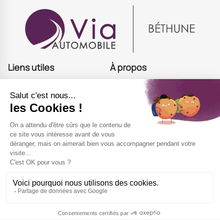
Estimer le prix de sa voiture à Béthune
Cotation voiture à Béthune
Estimer mon véhicule à Béthune
Estimer sa voiture gratuitement à Béthune
Estimation de voiture en ligne à Béthune
Estimation gratuite de voiture en ligne à Béthune
Connaître le prix de sa voiture à Béthune
Liens utiles
À propos
Acheter
Offres d'emploi
Estimer
Actualités
Financer
Contact
Site national
Recommandez nous
Suivez-nous
Via Automobile utilise la technologie